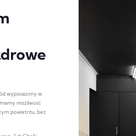
ym
 zdrowe
gród wyposażony w
u mamy możliwość
żym powietrzu, bez