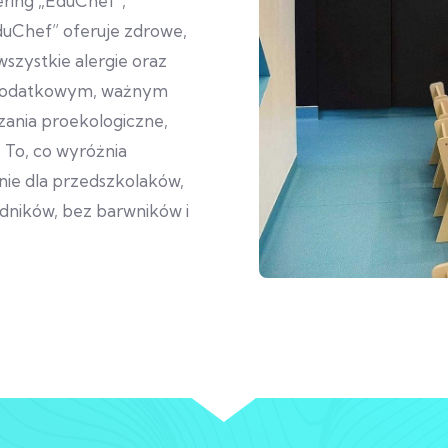
ring „EduChef”,
duChef” oferuje zdrowe,
szystkie alergie oraz
 Dodatkowym, ważnym
iązania proekologiczne,
.
To, co wyróżnia
nie dla przedszkolaków,
dników, bez barwników i