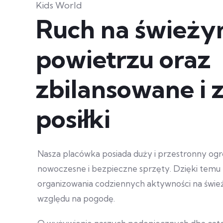
Kids World
Ruch na śwież
powietrzu oraz
zbilansowane i
posiłki
Nasza placówka posiada duży i przestronny o
nowoczesne i bezpieczne sprzęty. Dzięki tem
organizowania codziennych aktywności na świe
względu na pogodę.