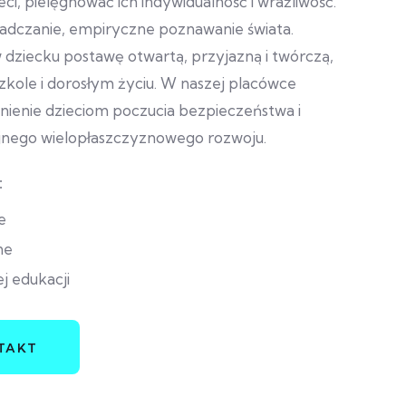
ci, pielęgnować ich indywidualność i wrażliwość.
dczanie, empiryczne poznawanie świata.
ziecku postawę otwartą, przyjazną i twórczą,
 szkole i dorosłym życiu. W naszej placówce
nienie dzieciom poczucia bezpieczeństwa i
jnego wielopłaszczyznowego rozwoju.
:
e
ne
j edukacji
TAKT