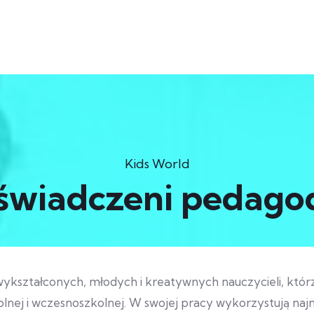
Kids World
świadczeni pedago
kształconych, młodych i kreatywnych nauczycieli, którzy
lnej i wczesnoszkolnej.
W swojej pracy wykorzystują naj