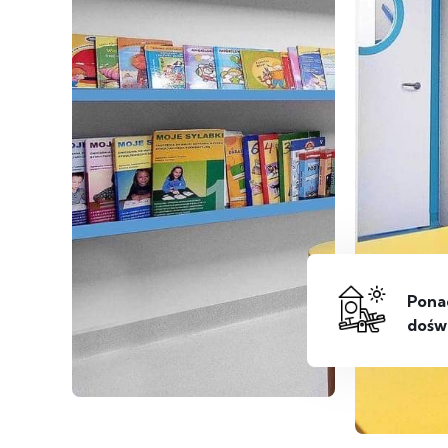
Ponad
dośw