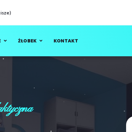
isze)
E
ŻŁOBEK
KONTAKT
aktyczna