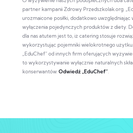
O wyżywienie naszych podopiecznych dba cate
partner kampanii Zdrowy Przedszkolak.org.
„E
urozmaicone posiłki, dodatkowo uwzględniając w
wyłączenia pojedynczych produktów z diety.
dla nas atutem jest to, iż catering stosuje rozw
wykorzystując pojemniki wielokrotnego użytku
„EduChef” od innych firm oferujących wyżywie
to wykorzystywanie wyłącznie naturalnych skła
konserwantów.
Odwiedź „EduChef”
.